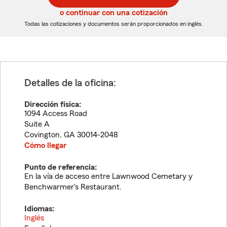
5
5
o continuar con una cotización
dígitos
dígitos
Todas las cotizaciones y documentos serán proporcionados en inglés.
Detalles de la oficina:
Dirección física:
1094 Access Road
Suite A
Covington
,
GA
30014-2048
Cómo llegar
Punto de referencia:
En la vía de acceso entre Lawnwood Cemetary y
Benchwarmer's Restaurant.
Idiomas:
Inglés