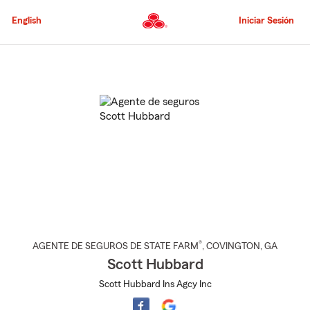
Pasar
al
English
Iniciar Sesión
contenido
principal
Comienzo
del
contenido
principal
®
AGENTE DE SEGUROS DE STATE FARM
,
COVINGTON
, GA
Scott Hubbard
Scott Hubbard Ins Agcy Inc