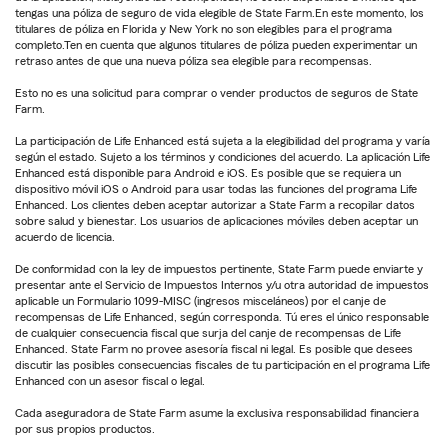
tengas una póliza de seguro de vida elegible de State Farm.En este momento, los
titulares de póliza en Florida y New York no son elegibles para el programa
completo.Ten en cuenta que algunos titulares de póliza pueden experimentar un
retraso antes de que una nueva póliza sea elegible para recompensas.
Esto no es una solicitud para comprar o vender productos de seguros de State
Farm.
La participación de Life Enhanced está sujeta a la elegibilidad del programa y varía
según el estado. Sujeto a los términos y condiciones del acuerdo. La aplicación Life
Enhanced está disponible para Android e iOS. Es posible que se requiera un
dispositivo móvil iOS o Android para usar todas las funciones del programa Life
Enhanced. Los clientes deben aceptar autorizar a State Farm a recopilar datos
sobre salud y bienestar. Los usuarios de aplicaciones móviles deben aceptar un
acuerdo de licencia.
De conformidad con la ley de impuestos pertinente, State Farm puede enviarte y
presentar ante el Servicio de Impuestos Internos y/u otra autoridad de impuestos
aplicable un Formulario 1099-MISC (ingresos misceláneos) por el canje de
recompensas de Life Enhanced, según corresponda. Tú eres el único responsable
de cualquier consecuencia fiscal que surja del canje de recompensas de Life
Enhanced. State Farm no provee asesoría fiscal ni legal. Es posible que desees
discutir las posibles consecuencias fiscales de tu participación en el programa Life
Enhanced con un asesor fiscal o legal.
Cada aseguradora de State Farm asume la exclusiva responsabilidad financiera
por sus propios productos.