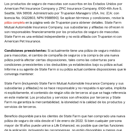
Los productos de seguro de mascotas son suscritos en los Estados Unidos por
American Pet Insurance Company y ZPIC Insurance Company, 6100-4th Ave S,
Seattle, WA 98108. Administrado por Trupanion Managers USA, Inc. (CA: con
licencia No. 0G22803, NPN 9588590). Se aplican términos y condiciones, revise la
póliza completa
en la página web de Trupanion para obtener detalles. State Farm
Mutual Automobile Insurance Company, sus subsidiarias y afiliadas no ofrecen ni
son responsables financieramente por los productos de seguro de mascotas.
State Farm es una entidad independiente y no está afiliada con Trupanion ni con
American Pet Insurance.
Condiciones preexistentes:
Si actualmente tiene una póliza de seguro médico
para mascotas, el cambio de compañía de seguros o la compra de una nueva
póliza podría afectar ciertas disposiciones, tales como las coberturas para
condiciones preexistentes o los deducibles ya establecidos bajo su póliza actual.
Informe a su agente de State Farm si su póliza actual contiene disposiciones que le
convenga mantener.
State Farm (incluyendo State Farm Mutual Automobile Insurance Company y sus
subsidiarias y afiliadas) no se hace responsable y no respalda ni aprueba, implícita
ni explícitamente, el contenido de ningún sitio de terceros al que se haga referencia
en este material. Los productos y servicios son ofrecidos por terceros y State
Farm no garantiza la mercantabilidad, la idoneidad ni la calidad de los productos y
servicios de terceros.
Beneficio disponible para los clientes de State Farm que han comprado una nueva
póliza de seguro de vida desde el 1 de enero de 2022. Si bien cualquier persona
mayor de 18 años puede unirse a Life Enhanced, es posible que ciertas funciones
de la aplicación, incluyendo las recompensas, no estén disponibles a menos que