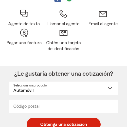
Agente de texto
Llamar al agente
Email al agente
Pagar una factura
Obtén una tarjeta
de identificación
¿Le gustaría obtener una cotización?
Seleccione un producto
Seleccione
un
nombre
de
producto
del
Código postal
Ingresa
Ingresa
_____
menú
un
un
desplegable
código
código
postal
postal
Obtenga una cotización
de
de